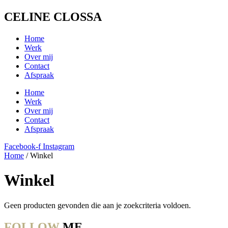
Ga
CELINE
CLOSSA
naar
de
Home
inhoud
Werk
Over mij
Contact
Afspraak
Home
Werk
Over mij
Contact
Afspraak
Facebook-f
Instagram
Home
/ Winkel
Winkel
Geen producten gevonden die aan je zoekcriteria voldoen.
FOLLOW
ME